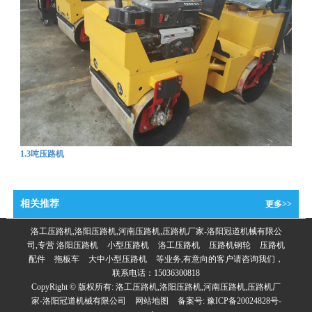
1.3吨压路机
相关推荐
更多>>
洛工压路机,洛阳压路机,河南压路机,压路机厂家-洛阳冠道机械有限公
司,专营
洛阳压路机
小型压路机
洛工压路机
压路机钢轮
压路机
配件
拖板车
大中小型压路机
等业务,有意向的客户请咨询我们，
联系电话：15036300818
CopyRight © 版权所有:
洛工压路机,洛阳压路机,河南压路机,压路机厂
家-洛阳冠道机械有限公司
网站地图
备案号:
豫ICP备20024828号-