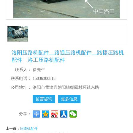
洛阳压路机配件__路通压路机配件__路捷压路机
配件__洛工压路机配件
联系人：
徐先生
联系电话：
15036300818
公司地址：
洛阳市孟津县朝阳镇朝阳村环镇东路
留言咨询
更多信息
分享：
上一条：
压路机配件