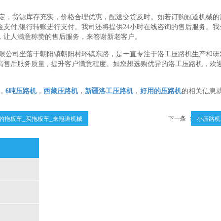
定，货源库存充实，价格合理优惠，配送交货及时。如若订购冠道机械的
金支付;银行转账进行支付。我司还将提供24小时在线咨询的售后服务。
，让人满意称赞的售后服务，来答谢新老客户。
限公司坐落于朝阳镇朝阳村环镇东路，是一直专注于洛工压路机生产和研
高售后服务质量 , 提升客户满意程度。如您想选购优异的洛工压路机，
，
6吨压路机
，
西藏压路机
，
新疆洛工压路机
，
好用的压路机
的相关信息
下一条 ：
的拖板车_买拖板车_来冠道机械
小压路机
别