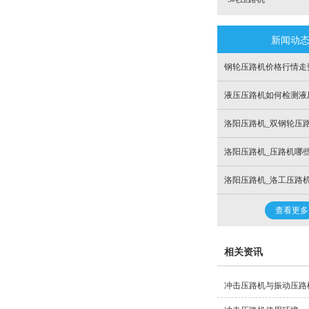
新闻动
钢轮压路机价格行情走
液压压路机如何检测液压状态_洛阳压
洛阳压路机_双钢轮压路机使用寿命
洛阳压路机_压路机哪
洛阳压路机_洛工压路机_作业中小型压
查看更多
相关资讯
冲击压路机与振动压路