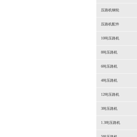
压路机钢轮
压路机配件
10吨压路机
8吨压路机
6吨压路机
4吨压路机
12吨压路机
3吨压路机
- 双驱双振全液压振
1.3吨压路机
5吨压路机