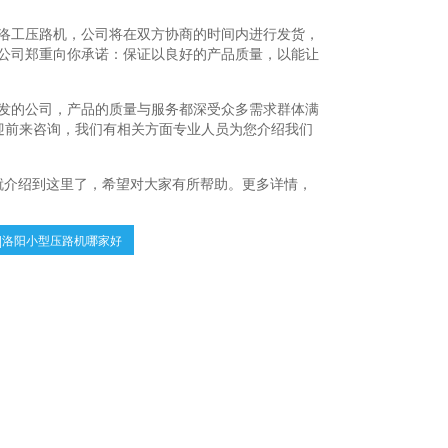
洛工压路机，公司将在双方协商的时间内进行发货，
我公司郑重向你承诺：保证以良好的产品质量，以能让
发的公司，产品的质量与服务都深受众多需求群体满
欢迎前来咨询，我们有相关方面专业人员为您介绍我们
就介绍到这里了，希望对大家有所帮助。更多详情，
|洛阳小型压路机哪家好