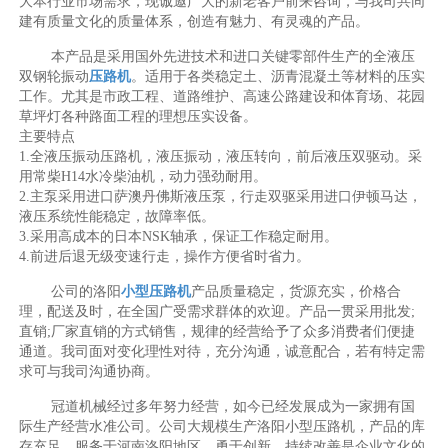
大本行业市场需求，现诚邀广大的新老客户前来咨询，与我司共同
建有质量文化的质量体系，创造有魅力、有灵魂的产品。
本产品是采用国外先进技术和进口关键零部件生产的全液压
双钢轮振动
压路机
。适用于各类稳定土、沥青混凝土等材料的压实
工作。尤其是市政工程、道路维护、高速公路建设和体育场、花园
草坪灯各种路面工程的理想压实设备。
主要特点
1.全液压振动压路机，液压振动，液压转向，前后液压双驱动。采
用常柴H14水冷柴油机，动力强劲耐用。
2.主泵采用进口萨澳丹佛斯液压泵，行走双驱采用进口伊顿马达，
液压系统性能稳定，故障率低。
3.采用高成本的日本NSK轴承，保证工作稳定耐用。
4.前进后退无级变速行走，操作方便省时省力。
公司的洛阳
小型压路机
产品质量稳定，货源充实，价格合
理，配送及时，在全国广受需求群体的欢迎。产品一贯采用批发;
直销;厂家直销的方式销售，规律的经营给予了众多消费者们便捷
通道。我司面对变化理性对待，充分沟通，诚意配合，若有特定需
求可与我司沟通协商。
冠道机械经过多年努力经营，如今已经发展成为一家拥有国
际生产经营水准公司。公司大规模生产洛阳小型压路机，产品的库
存充足，服务于河南洛阳地区。勇于创新、持续改善是企业文化的